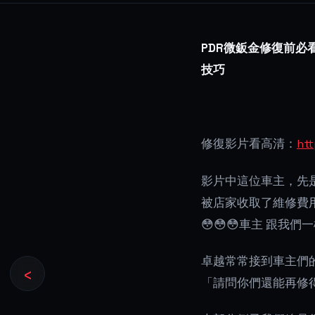
PDR微鈑金修復前必
技巧
修復影片看高清：
ht
影片中這位車主，先
被店家收取了維修費
😳😳😳車主 跟我們
卓越常常接到車主們
‹
「請問你們還能再修