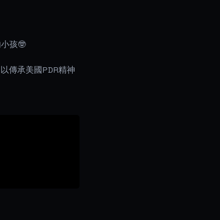
小孩🤓
以傳承美國PDR精神