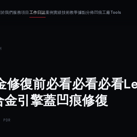
關於我們
服務項目
工作日誌
案例實績
技術教學
據點分佈
凹痕工廠Tools
例
金修復前必看必看必看Le
鋁合金引擎蓋凹痕修復
 PDR