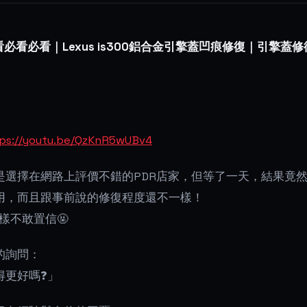
看必看必看｜Lexus is300鋁合金引擎蓋凹痕修復｜引擎蓋
tps://youtu.be/QzKnR5wUBv4
是選擇在網路上評價不錯的PDR店家，但等了一天，結果竟
用，而且跟事前說的修復程度還不一樣！
一樣不敢置信🤬
的詢問：
得更好嗎❓」