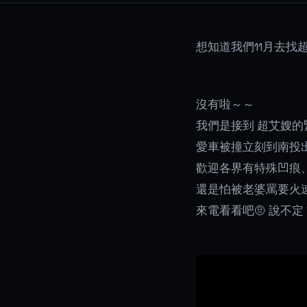
想知道我們11月去找
沒有啦～～
我們是接到 超艾嫂的
愛車被撞立刻到南投
歡迎各界有特殊凹痕
還是怕被老婆罵要火
來電看看吧🤨 說不定 We 