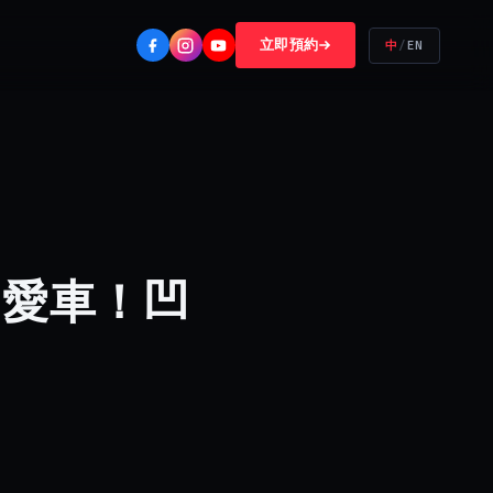
立即預約
中
/
EN
己愛車！凹