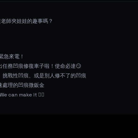
超老師夾娃娃的趣事嗎？
緊急來電！
出任務凹痕修復車子啦！使命必達😏
、挑戰性凹痕、或是別人修不了的凹痕
速處理的凹痕微鈑金
can make it ✋🏼