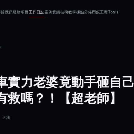
關於我們
服務項目
工作日誌
案例實績
技術教學
據點分佈
凹痕工廠Tools
例
車實力老婆竟動手砸自
有救嗎？！【超老師】
 PDR