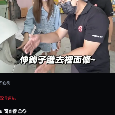
麼修復
高清連結
8 間直營 ◎◎