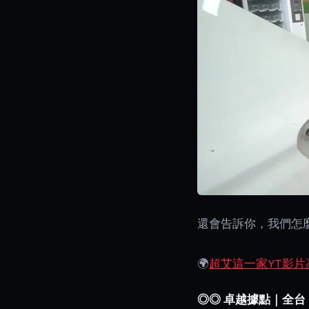
還會告訴你，我們怎
🌍
超艾這一家YT影片
◎◎ 卓越據點｜全台 