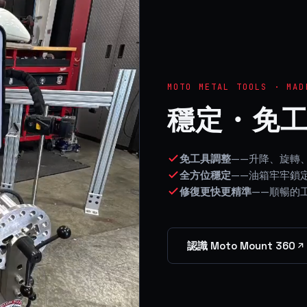
MOTO METAL TOOLS · MAD
穩定・免
免工具調整
——升降、旋轉
全方位穩定
——油箱牢牢鎖
修復更快更精準
——順暢的
認識 Moto Mount 360