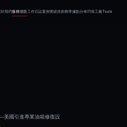
關於我們
服務項目
工作日誌
案例實績
技術教學
據點分佈
凹痕工廠Tools
pair）——美國引進專業油箱修復設
。