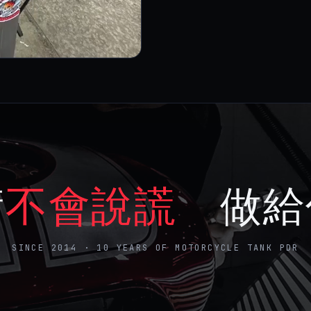
術
不會說謊
做給
SINCE 2014 · 10 YEARS OF MOTORCYCLE TANK PDR