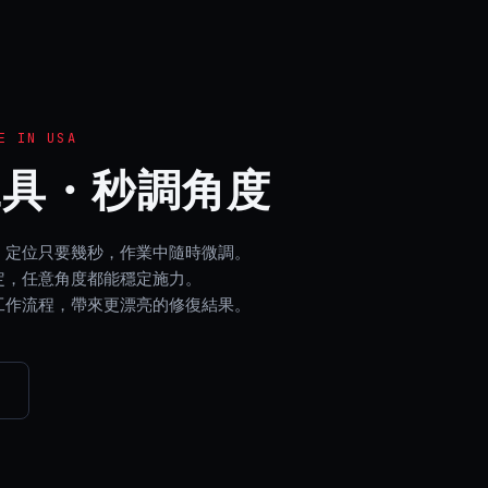
E IN USA
工具・秒調角度
、定位只要幾秒，作業中隨時微調。
定，任意角度都能穩定施力。
工作流程，帶來更漂亮的修復結果。